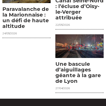
Canal Seine-Nord
: l’écluse d’Oisy-
Paravalanche de
le-Verger
la Marionnaise :
attribuée
un défi de haute
22/05/2026
altitude
24/05/2026
Une bascule
d’aiguillages
géante à la gare
de Lyon
27/04/2026