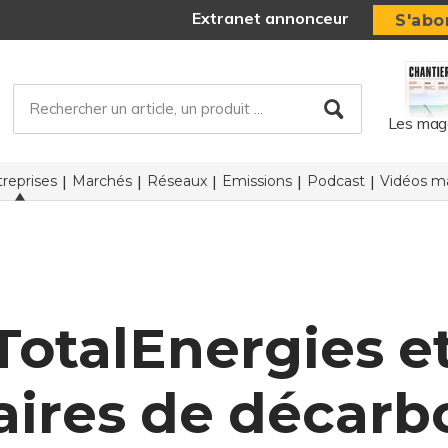
Extranet annonceur
S'abo
Les mag
reprises
Marchés
Réseaux
Emissions
Podcast
Vidéos ma
TotalEnergies e
aires de décarb