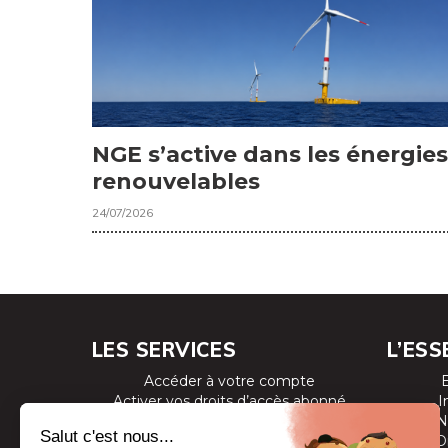
NGE s’active dans les énergies
renouvelables
24/07/2026
LES SERVICES
L’ESS
Accéder à votre compte
Activer vos droits d’accès abonné
I
Consulter les magazines
N
S’inscrire aux newsletters
D