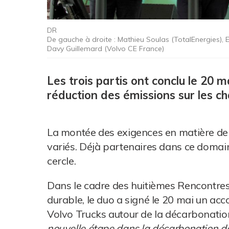
DR
De gauche à droite : Mathieu Soulas (TotalEnergies), E
Davy Guillemard (Volvo CE France)
Les trois partis ont conclu le 20 
réduction des émissions sur les ch
La montée des exigences en matière d
variés. Déjà partenaires dans ce domaine
cercle.
Dans le cadre des huitièmes Rencontre
durable, le duo a signé le 20 mai un ac
Volvo Trucks autour de la décarbonation
nouvelle étape dans la décarbonation des 