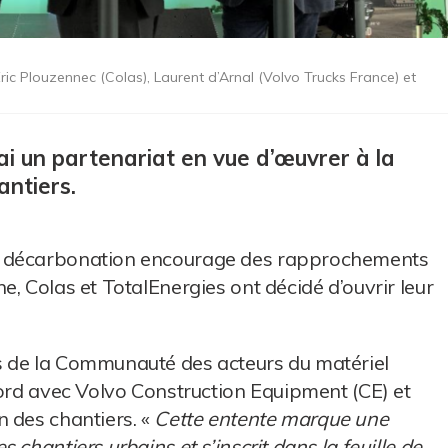
ric Plouzennec (Colas), Laurent d’Arnal (Volvo Trucks France) et
mai un partenariat en vue d’œuvrer à la
antiers.
e décarbonation encourage des rapprochements
, Colas et TotalEnergies ont décidé d’ouvrir leur
s de la Communauté des acteurs du matériel
cord avec Volvo Construction Equipment (CE) et
 des chantiers. «
Cette entente marque une
chantiers urbains et s’inscrit dans la feuille de