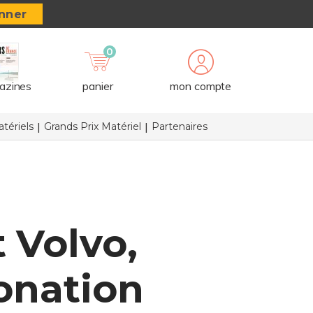
nner
0
azines
panier
mon compte
tériels
Grands Prix Matériel
Partenaires
t Volvo,
onation