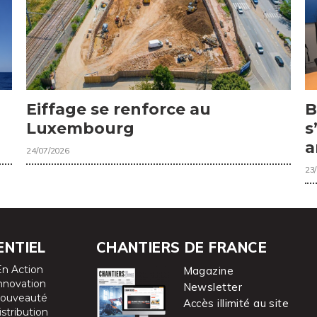
Eiffage se renforce au
B
Luxembourg
s
a
24/07/2026
23
ENTIEL
CHANTIERS DE FRANCE
En Action
Magazine
nnovation
Newsletter
ouveauté
Accès illimité au site
istribution