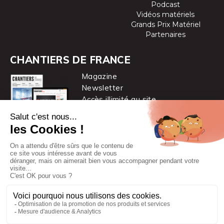
Podcast
Vidéos matériels
Grands Prix Matériel
Partenaires
CHANTIERS DE FRANCE
Magazine
Newsletter
Accès illimité au site
je m’abonne
Chantiers de France est une marque
du groupe PYC MÉDIA