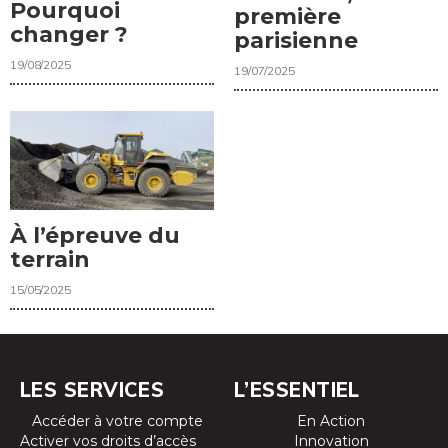
Pourquoi
première
changer ?
parisienne
19/08/2025
19/07/2025
À l’épreuve du
terrain
15/05/2025
LES SERVICES
L’ESSENTIEL
Accéder à votre compte
En Action
Activer vos droits d’accès
Innovation