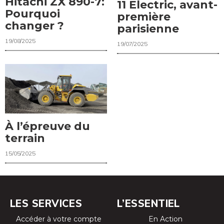
Hitachi ZX 890-7:
11 Electric, avant-
Pourquoi
première
changer ?
parisienne
19/08/2025
19/07/2025
À l’épreuve du
terrain
15/05/2025
LES SERVICES
L’ESSENTIEL
Accéder à votre compte
En Action