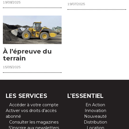
19/08/2025
19/07/2025
À l’épreuve du
terrain
15/05/2025
LES SERVICES
L’ESSENTIEL
Accéder à votre compte
En Action
Activer vos droits d’accès
Innovation
abonné
Nouveauté
Consulter les magazines
Distribution
S’inscrire aux newsletters
Location