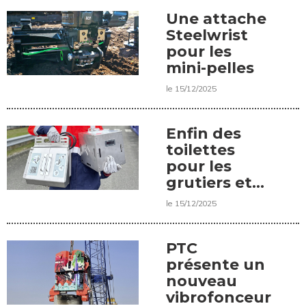
Une attache
Steelwrist
pour les
mini-pelles
le 15/12/2025
Enfin des
toilettes
pour les
grutiers et
grutières
le 15/12/2025
PTC
présente un
nouveau
vibrofonceur