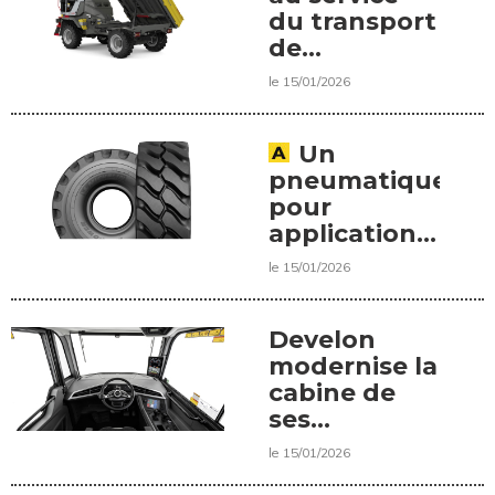
du transport
de
matériaux
le 15/01/2026
sur chantier
Un
pneumatique
pour
applications
sévères
le 15/01/2026
Develon
modernise la
cabine de
ses
tombereaux
le 15/01/2026
articulés