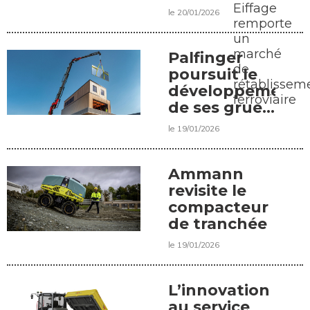
voie
Eiffage
le 20/01/2026
remporte
un
marché
Palfinger
de
poursuit le
rétablissem
développement
ferroviaire
de ses grues
lourdes
le 19/01/2026
Ammann
revisite le
compacteur
de tranchée
le 19/01/2026
L’innovation
au service