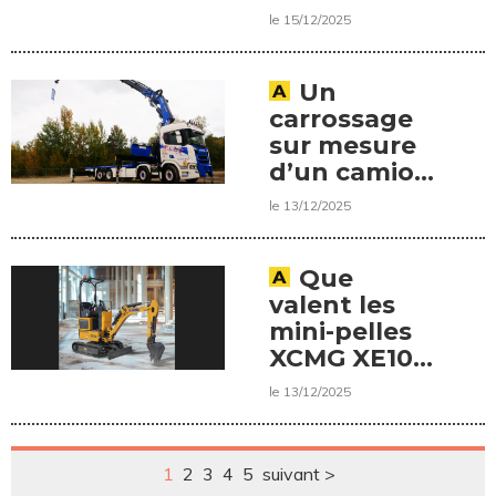
le 15/12/2025
Un
carrossage
sur mesure
d’un camion
signé Miltra
le 13/12/2025
Paris Nord
Que
valent les
mini-pelles
XCMG XE10E
et XE27E ?
le 13/12/2025
1
2
3
4
5
suivant >