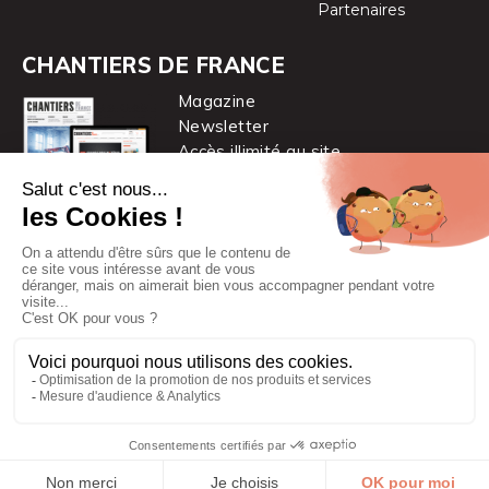
Partenaires
CHANTIERS DE FRANCE
Magazine
Newsletter
Accès illimité au site
je m’abonne
Chantiers de France est une marque
du groupe PYC MÉDIA
© 2026 PYC Média |
Plan du site
|
Mentions légales
|
CGUV
|
Protection des données personnelles
|
Cookies