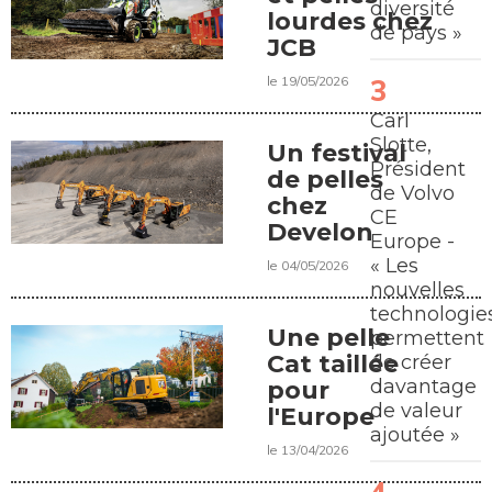
diversité
lourdes chez
de pays »
JCB
le 19/05/2026
Carl
Slotte,
Un festival
Président
de pelles
de Volvo
chez
CE
Develon
Europe -
« Les
le 04/05/2026
nouvelles
technologie
Une pelle
permettent
Cat taillée
de créer
davantage
pour
de valeur
l'Europe
ajoutée »
le 13/04/2026