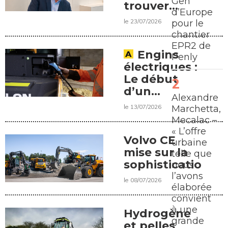
Gen
trouver
d’Europe
l’électricité »,
le 23/07/2026
pour le
Éric
chantier
Plouzennec,
EPR2 de
groupe
Engins
Penly
Colas
électriques :
Le début
d’un
Alexandre
nouveau
le 13/07/2026
Marchetta,
chapitre ?
Mecalac –
« L’offre
Volvo CE
urbaine
mise sur la
telle que
sophistication
nous
l’avons
le 08/07/2026
élaborée
convient
à une
Hydrogène
grande
et pelles