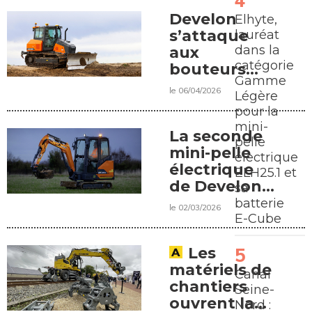
Develon
Elhyte,
s’attaque
lauréat
dans la
aux
catégorie
bouteurs
Gamme
légers
le 06/04/2026
Légère
pour la
mini-
La seconde
pelle
mini-pelle
électrique
électrique
ELH25.1 et
de Develon
sa
arrive
batterie
le 02/03/2026
E-Cube
Les
matériels de
Canal
chantiers
Seine-
ouvrent la
Nord :