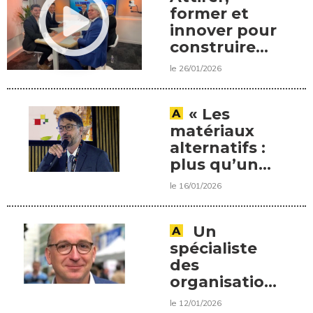
former et
innover pour
construire
l'avenir
le 26/01/2026
« Les
matériaux
alternatifs :
plus qu’une
alternative,
le 16/01/2026
une solution
à part
entière »,
Un
une
spécialiste
interview de
des
Loïc Danest,
organisations
président de
professionnelles
le 12/01/2026