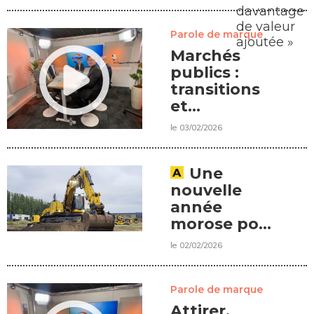
davantage
de valeur
Parole de marque
ajoutée »
Marchés
publics :
transitions
et
opportunités
le 03/02/2026
Une
nouvelle
année
morose pour
les matériels
le 02/02/2026
Parole de marque
Attirer,