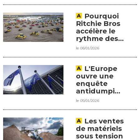
l’AFOCO
aux
commandes
d’Evolis
Pourquoi
Ritchie Bros
accélère le
rythme des
ventes en
le 06/01/2026
Europe et en
France
L'Europe
ouvre une
enquête
antidumping
sur les grues
le 05/01/2026
automotrices
chinoises
Les ventes
de matériels
sous tension