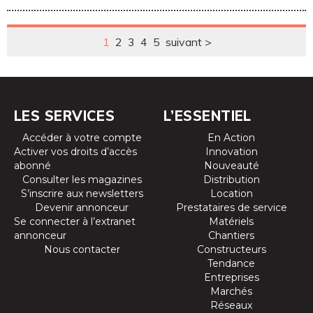
déploiement
des VUL
électriques
1
2
3
4
5
suivant >
chinois en
Europe
LES SERVICES
L’ESSENTIEL
Accéder à votre compte
En Action
Activer vos droits d’accès
Innovation
abonné
Nouveauté
Consulter les magazines
Distribution
S’inscrire aux newsletters
Location
Devenir annonceur
Prestataires de service
Se connecter à l’extranet
Matériels
annonceur
Chantiers
Nous contacter
Constructeurs
Tendance
Entreprises
Marchés
Réseaux