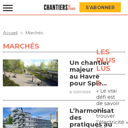
S’ABONNER
Accueil
Marchés
MARCHÉS
LES
PLUS
Un chantier
LUS
majeur
au Havre
pour Spie
batignolles
« Le vrai
le 02/07/2026
paysage
défi est
de savoir
où
L’harmonisation
trouver
des
l’électricité »
pratiques au