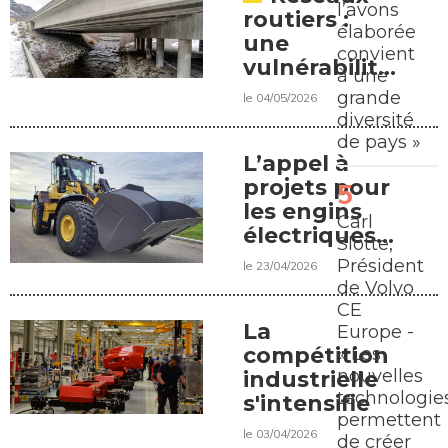
l’avons
routiers :
élaborée
une
convient
vulnérabilité
à une
croissante
grande
le 04/05/2026
face au froid
diversité
de pays »
L’appel à
projets pour
les engins
Carl
électriques
Slotte,
confirmé
Président
le 23/04/2026
de Volvo
CE
La
Europe -
compétition
« Les
nouvelles
industrielle
technologie
s'intensifie
permettent
le 03/04/2026
de créer