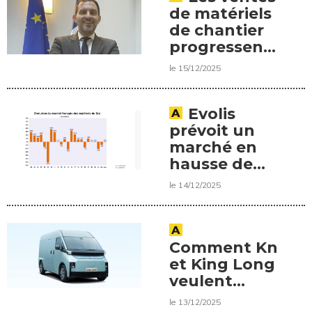
de matériels
de chantier
progressent
en Europe
le 15/12/2025
Evolis
prévoit un
marché en
hausse de
+1% en 2026.
le 14/12/2025
Comment Knave
et King Long
veulent
accélérer le
le 13/12/2025