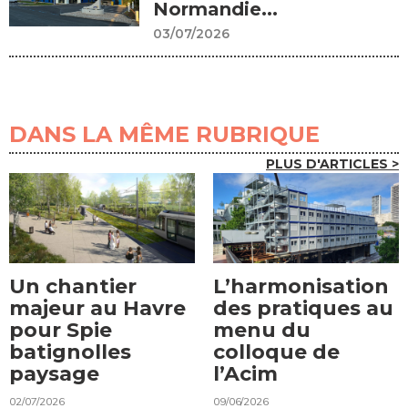
Normandie...
03/07/2026
DANS LA MÊME RUBRIQUE
PLUS D'ARTICLES >
Un chantier
L’harmonisation
majeur au Havre
des pratiques au
pour Spie
menu du
batignolles
colloque de
paysage
l’Acim
02/07/2026
09/06/2026