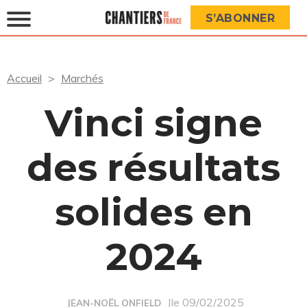
S’ABONNER
Accueil
Marchés
Vinci signe
des résultats
solides en
2024
|le 09/02/2025
JEAN-NOËL ONFIELD