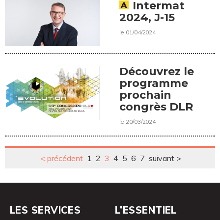
Intermat
2024, J-15
le 01/04/2024
Découvrez le
programme
prochain
congrès DLR
le 20/03/2024
< précédent
1
2
3
4
5
6
7
suivant >
LES SERVICES
L’ESSENTIEL