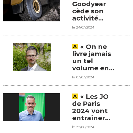
Goodyear
cède son
activité
génie civil
le 24/07/2024
« On ne
livre jamais
un tel
volume en
une seule
le 07/07/2024
fois », une
interview de
Yann
« Les JO
Krysinski,
de Paris
directeur
2024 vont
des
entraîner
opérations
une baisse
le 22/06/2024
de la
d’activité de