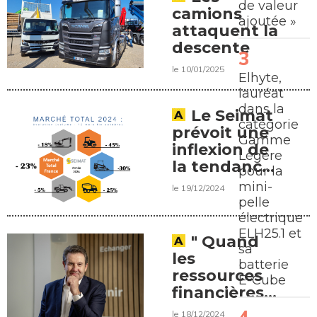
de valeur
camions
ajoutée »
attaquent la
descente
le 10/01/2025
Elhyte,
lauréat
dans la
Le Seimat
catégorie
prévoit une
Gamme
inflexion de
Légère
la tendance
pour la
baissière au
mini-
le 19/12/2024
second
pelle
semestre
électrique
2025
ELH25.1 et
" Quand
sa
les
batterie
ressources
E-Cube
financières
sont en
le 18/12/2024