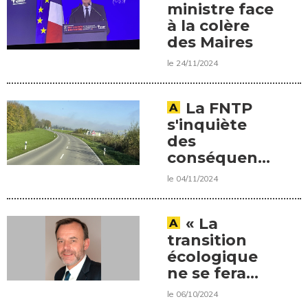
ministre face
à la colère
des Maires
le 24/11/2024
La FNTP
s'inquiète
des
conséquences
d'un budget
le 04/11/2024
"récessif"
« La
transition
écologique
ne se fera
pas sans
le 06/10/2024
l’engagement