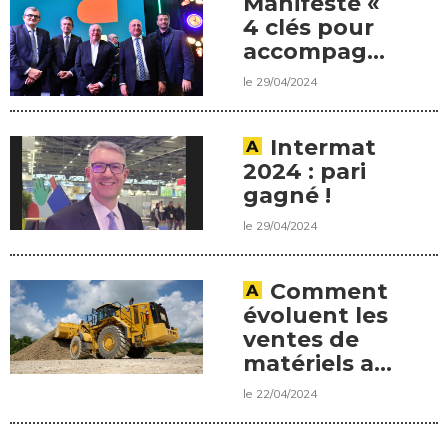
Manifeste «
4 clés pour
accompagner
la
le 29/04/2024
décarbonation
des
équipements
Intermat
de
2024 : pari
construction
gagné !
» est signé
le 29/04/2024
Comment
évoluent les
ventes de
matériels au
premier
le 22/04/2024
trimestre ?