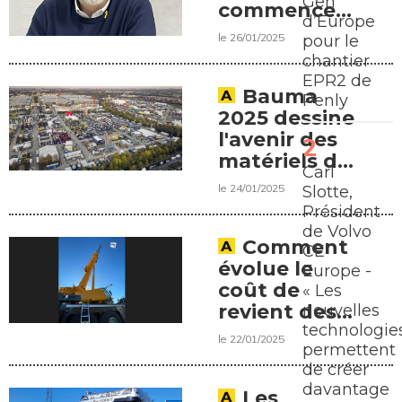
Gen
commencer
d’Europe
à faire de la
le 26/01/2025
pour le
prédiction »,
chantier
une
EPR2 de
interview de
Bauma
Penly
Cyril
2025 dessine
Darmon,
l'avenir des
ingénieur,
matériels de
Carl
consultant
TP
le 24/01/2025
Slotte,
spécialisé en
Président
intelligence
de Volvo
artificielle
Comment
CE
évolue le
Europe -
coût de
« Les
revient des
nouvelles
technologie
grues
le 22/01/2025
permettent
mobiles
de créer
davantage
Les