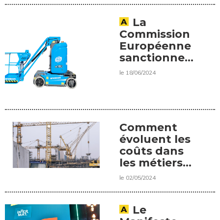
Solideo*
10 %
minimum
La
pour nos
Commission
professions.
Européenne
» Une
sanctionne
interview
Sinoboom.
le 18/06/2024
d’Olivier
Poisson,
président
régional de
Comment
DLR
évoluent les
coûts dans
les métiers
de la grue à
le 02/05/2024
tour
Le