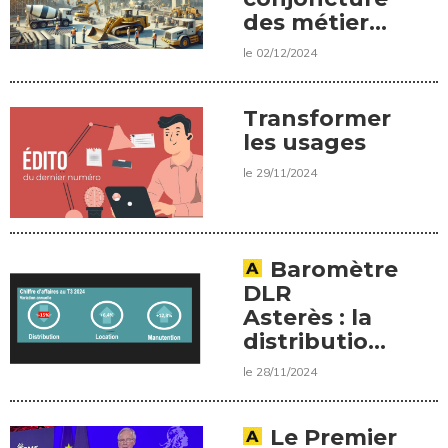
des métiers
de la
le 02/12/2024
distribution,
location et
réparation
Transformer
de matériels
les usages
en 2025 ?
le 29/11/2024
Baromètre
DLR
Asterès : la
distribution
décroche au
le 28/11/2024
3e trimestre
Le Premier