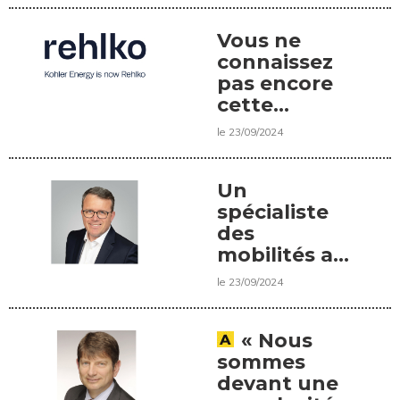
des
ingénieurs,
Vous ne
une
connaissez
interview de
pas encore
Joël Cuny,
cette
Directeur
marque, ... et
le 23/09/2024
général de
pourtant !
l’ESTP
Un
spécialiste
des
mobilités au
ministère
le 23/09/2024
des
Transports
« Nous
sommes
devant une