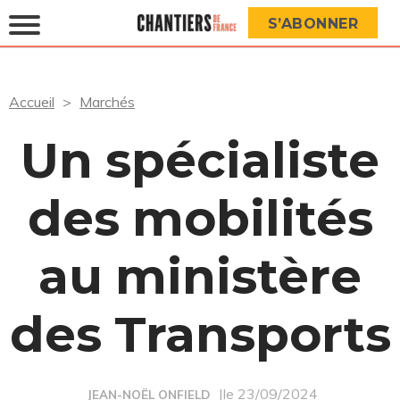
S’ABONNER
Accueil
Marchés
Un spécialiste
des mobilités
au ministère
des Transports
|le 23/09/2024
JEAN-NOËL ONFIELD