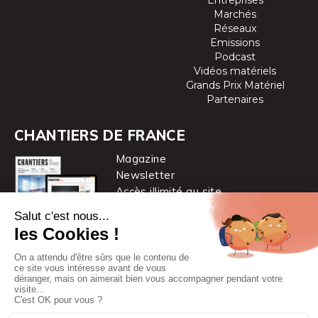
Entreprises
Marchés
Réseaux
Emissions
Podcast
Vidéos matériels
Grands Prix Matériel
Partenaires
CHANTIERS DE FRANCE
Magazine
Newsletter
Accès illimité au site
je m’abonne
Chantiers de France est une marque
du groupe PYC MÉDIA