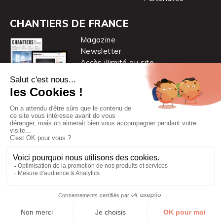
CHANTIERS DE FRANCE
Magazine
Newsletter
Accès illimité au site
je m’abonne
Chantiers de France est une marque
du groupe PYC MÉDIA
© 2026 PYC Média |
Plan du site
|
Mentions légales
|
CGUV
|
Protection des données personnelles
|
Cookies