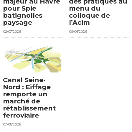
majeur au Havre
des pratiques au
pour Spie
menu du
batignolles
colloque de
paysage
l’Acim
02/07/2026
09/06/2026
Canal Seine-
Nord : Eiffage
remporte un
marché de
rétablissement
ferroviaire
07/05/2026