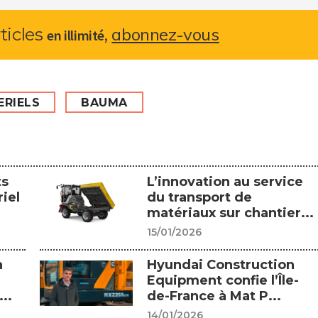
abonnez-vous
rticles
,
en illimité
ERIELS
BAUMA
ts
L’innovation au service
iel
du transport de
matériaux sur chantier...
15/01/2026
a
Hyundai Construction
Equipment confie l’Île-
..
de-France à Mat P...
14/01/2026