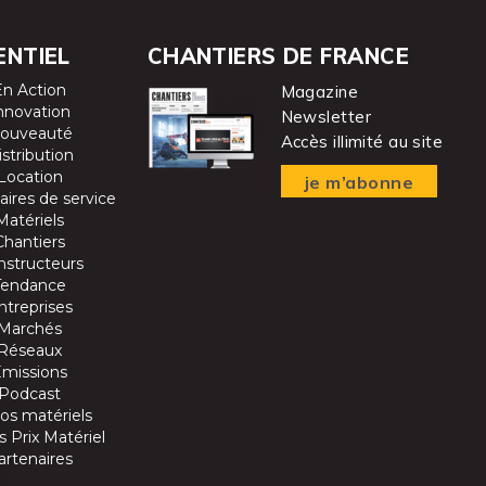
ENTIEL
CHANTIERS DE FRANCE
En Action
Magazine
nnovation
Newsletter
ouveauté
Accès illimité au site
istribution
Location
je m’abonne
aires de service
Matériels
Chantiers
nstructeurs
Tendance
ntreprises
Marchés
Réseaux
Emissions
Podcast
os matériels
 Prix Matériel
artenaires