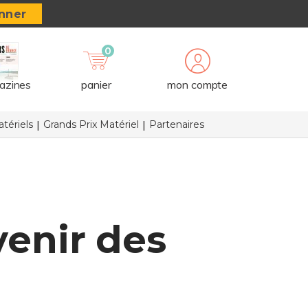
nner
0
azines
panier
mon compte
tériels
Grands Prix Matériel
Partenaires
venir des
P