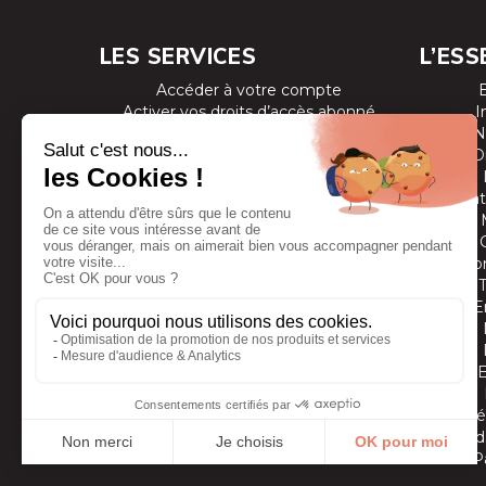
LES SERVICES
L’ESS
Accéder à votre compte
Activer vos droits d’accès abonné
I
Consulter les magazines
N
S’inscrire aux newsletters
D
Devenir annonceur
Se connecter à l’extranet annonceur
Prestat
Nous contacter
Co
E
Vidé
Grands
P