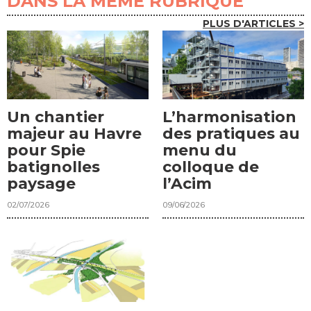
DANS LA MÊME RUBRIQUE
PLUS D'ARTICLES >
Un chantier
L’harmonisation
majeur au Havre
des pratiques au
pour Spie
menu du
batignolles
colloque de
paysage
l’Acim
02/07/2026
09/06/2026