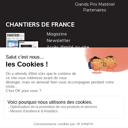
Grands Prix Matériel
Partenaires
CHANTIERS DE FRANCE
Magazine
Newsletter
Accès illimité au site
je m’abonne
Chantiers de France est une marque
du groupe PYC MÉDIA
© 2026 PYC Média |
Plan du site
|
Mentions légales
|
CGUV
|