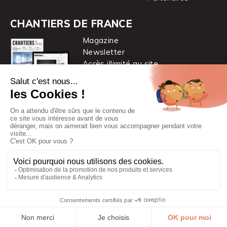
CHANTIERS DE FRANCE
Magazine
Newsletter
Accès illimité au site
je m’abonne
Chantiers de France est une marque
du groupe PYC MÉDIA
© 2026 PYC Média |
Plan du site
|
Mentions légales
|
CGUV
|
Protection des données personnelles
|
Cookies