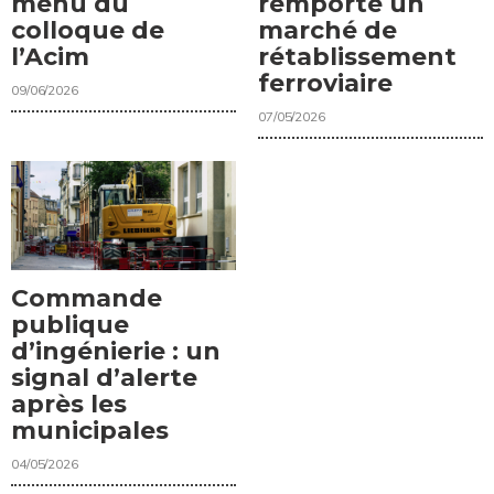
remporte un
menu du
marché de
colloque de
rétablissement
l’Acim
ferroviaire
09/06/2026
07/05/2026
Commande
publique
d’ingénierie : un
signal d’alerte
après les
municipales
04/05/2026