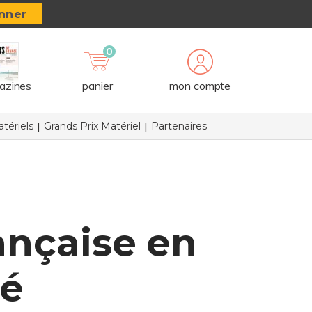
nner
0
azines
panier
mon compte
tériels
Grands Prix Matériel
Partenaires
ançaise en
té