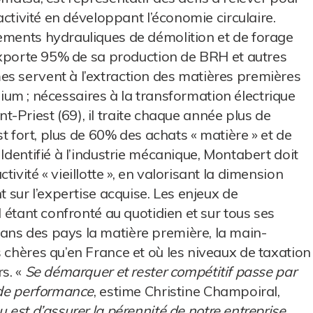
ractivité en développant l’économie circulaire.
ements hydrauliques de démolition et de forage
, exporte 95% de sa production de BRH et autres
es servent à l’extraction des matières premières
ithium ; nécessaires à la transformation électrique
aint-Priest (69), il traite chaque année plus de
est fort, plus de 60% des achats « matière » et de
 Identifié à l’industrie mécanique, Montabert doit
ivité « vieillotte », en valorisant la dimension
t sur l’expertise acquise. Les enjeux de
l étant confronté au quotidien et sur tous ses
ans des pays la matière première, la main-
 chères qu’en France et où les niveaux de taxation
rs. «
Se démarquer et rester compétitif passe par
é de performance
, estime Christine Champoiral,
u est d’assurer la pérennité de notre entreprise,