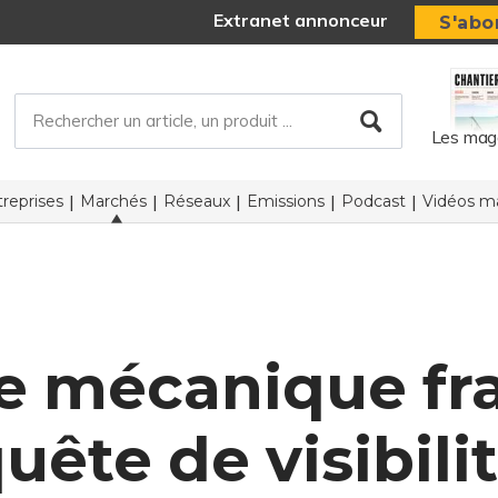
Extranet annonceur
S'abo
Les mag
reprises
Marchés
Réseaux
Emissions
Podcast
Vidéos ma
ie mécanique fr
uête de visibili