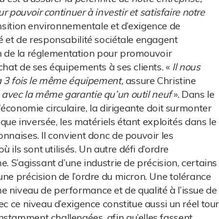
ur pouvoir continuer à investir et satisfaire notre
ansition environnementale et d’exigence de
é et de responsabilité sociétale engagent
tion de la réglementation pour promouvoir
chat de ses équipements à ses clients. «
Il nous
’à 3 fois le même équipement,
assure Christine
 avec la même garantie qu’un outil neuf
». Dans le
’économie circulaire, la dirigeante doit surmonter
tique inversée, les matériels étant exploités dans le
nnaises. Il convient donc de pouvoir les
ù ils sont utilisés. Un autre défi d’ordre
e. S’agissant d’une industrie de précision, certains
une précision de l’ordre du micron. Une tolérance
 niveau de performance et de qualité à l’issue de
ec ce niveau d’exigence constitue aussi un réel tou
nstamment challengées, afin qu’elles fassent