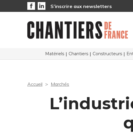
S’inscrire aux newsletters
Matériels
Chantiers
Constructeurs
Ent
Accueil
Marchés
L’industr
q