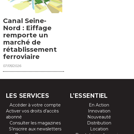
Canal Seine-
Nord : Eiffage
remporte un
marché de
rétablissement
ferroviaire
07/05/2026
LES SERVICES
L’ESSENTIEL
Accéder à votre compte
En Action
Activer vos droits d’accès
Innovation
abonné
Nouveauté
Consulter les magazines
Distribution
S’inscrire aux newsletters
Location