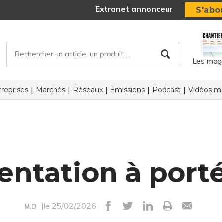
Extranet annonceur
S'abo
Les mag
reprises
Marchés
Réseaux
Emissions
Podcast
Vidéos ma
ntation à port
|le 25/02/2026
M.D