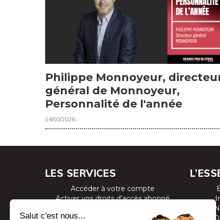
Philippe Monnoyeur, directeu
général de Monnoyeur,
Personnalité de l'année
14/03/2026
LES SERVICES
L’ESS
Accéder à votre compte
Activer vos droits d’accès abonné
I
Consulter les magazines
N
S’inscrire aux newsletters
D