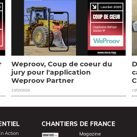
r
Weproov, Coup de coeur du
D
jury pour l'application
c
Weproov Partner
C
10/03/2026
10
ENTIEL
CHANTIERS DE FRANCE
En Action
Magazine