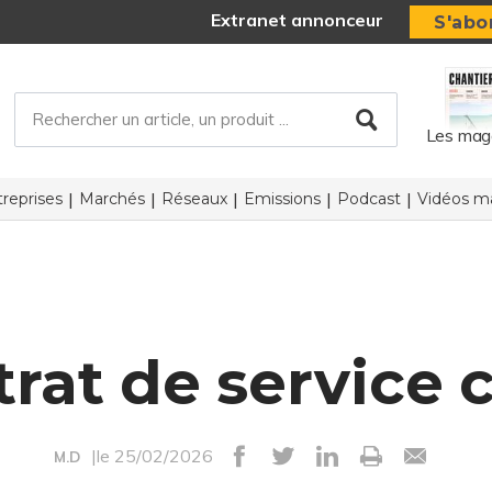
Extranet annonceur
S'abo
Les mag
reprises
Marchés
Réseaux
Emissions
Podcast
Vidéos ma
rat de service
|le 25/02/2026
M.D