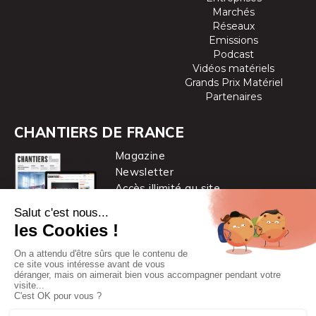
Marchés
Réseaux
Emissions
Podcast
Vidéos matériels
Grands Prix Matériel
Partenaires
CHANTIERS DE FRANCE
Magazine
Newsletter
Accès illimité au site
je m’abonne
Chantiers de France est une marque
du groupe PYC MÉDIA