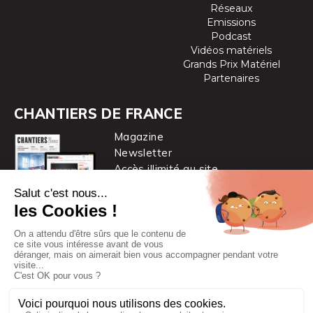
Réseaux
Emissions
Podcast
Vidéos matériels
Grands Prix Matériel
Partenaires
CHANTIERS DE FRANCE
Magazine
Newsletter
Accès illimité au site
je m’abonne
Chantiers de France est une marque
du groupe PYC MÉDIA