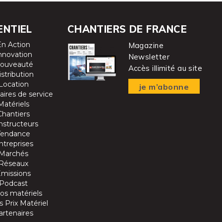
ENTIEL
CHANTIERS DE FRANCE
En Action
Magazine
nnovation
Newsletter
ouveauté
Accès illimité au site
istribution
Location
je m’abonne
aires de service
Matériels
Chantiers
nstructeurs
Tendance
ntreprises
Marchés
Réseaux
Emissions
Podcast
os matériels
 Prix Matériel
artenaires