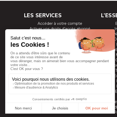
LES SERVICES
L’ESS
Accéder à votre compte
Activer vos droits d’accès abonné
I
Consulter les magazines
N
S’inscrire aux newsletters
D
Devenir annonceur
Se connecter à l’extranet annonceur
Prestat
Nous contacter
Co
E
Vidé
Grands
P