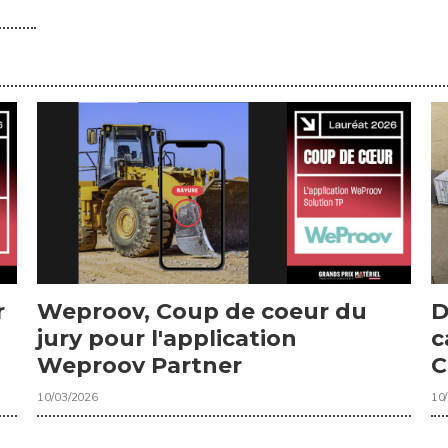
r
Weproov, Coup de coeur du
D
jury pour l'application
c
Weproov Partner
C
10/03/2026
10