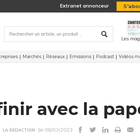
Extranet annonceur
S'abo
Les mag
reprises
Marchés
Réseaux
Emissions
Podcast
Vidéos ma
finir avec la pap
|le 08/03/2023
LA RÉDACTION