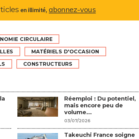
abonnez-vous
rticles
,
en illimité
NOMIE CIRCULAIRE
ELLES
MATÉRIELS D'OCCASION
LS
CONSTRUCTEURS
la
Réemploi : Du potentiel,
mais encore peu de
volume...
03/07/2026
Takeuchi France soigne