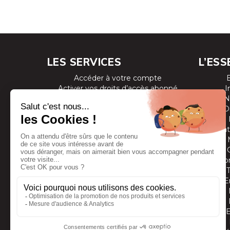
LES SERVICES
L’ESS
Accéder à votre compte
Activer vos droits d’accès abonné
I
Consulter les magazines
N
S’inscrire aux newsletters
D
Devenir annonceur
Se connecter à l’extranet annonceur
Prestat
Nous contacter
Co
E