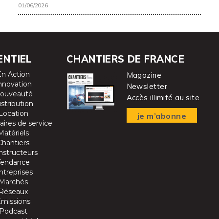
01/06/2026
ENTIEL
CHANTIERS DE FRANCE
En Action
Magazine
nnovation
Newsletter
ouveauté
Accès illimité au site
istribution
Location
je m’abonne
aires de service
Matériels
Chantiers
nstructeurs
Tendance
ntreprises
Marchés
Réseaux
Emissions
Podcast