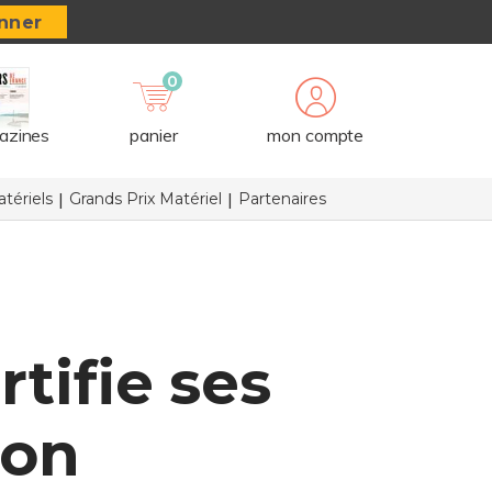
nner
0
azines
panier
mon compte
tériels
Grands Prix Matériel
Partenaires
ifie ses
ion