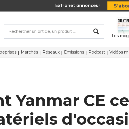
Extranet annonceur
S'abo
Les mag
reprises
Marchés
Réseaux
Emissions
Podcast
Vidéos ma
 Yanmar CE cert
tériels d'occas