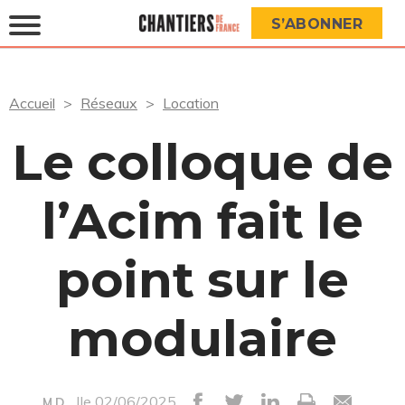
S’ABONNER
Accueil
Réseaux
Location
Le colloque de
l’Acim fait le
point sur le
modulaire
|le 02/06/2025
M.D.