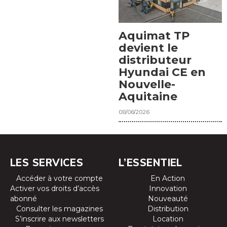
Aquimat TP
devient le
distributeur
Hyundai CE en
Nouvelle-
Aquitaine
08/06/2026
LES SERVICES
L’ESSENTIEL
Accéder à votre compte
En Action
Activer vos droits d’accès
Innovation
abonné
Nouveauté
Consulter les magazines
Distribution
S’inscrire aux newsletters
Location