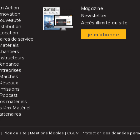
En Action
Magazine
nnovation
Newsletter
ouveauté
Accès illimité au site
istribution
Location
je m’abonne
aires de service
Matériels
Chantiers
nstructeurs
Tendance
ntreprises
Marchés
Réseaux
Emissions
Podcast
os matériels
 Prix Matériel
artenaires
 |
Plan du site
|
Mentions légales
|
CGUV
|
Protection des données pers