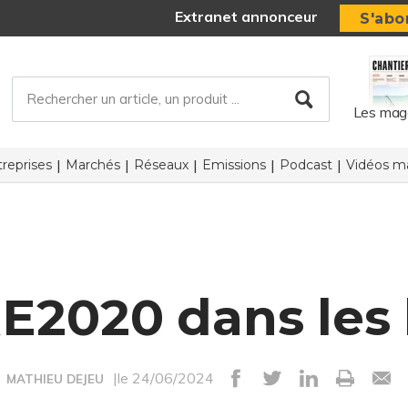
Extranet annonceur
S'abo
Les mag
reprises
Marchés
Réseaux
Emissions
Podcast
Vidéos ma
RE2020 dans les 
|le 24/06/2024
MATHIEU DEJEU