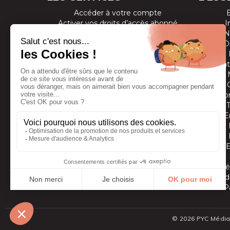
Accéder à votre compte
Activer vos droits d’accès abonné
I
Consulter les magazines
N
S’inscrire aux newsletters
D
Devenir annonceur
Se connecter à l’extranet annonceur
Prestat
Nous contacter
Co
E
Vidé
Grands
P
© 2026 PYC Média