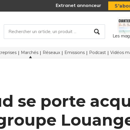
Extranet annonceur
S'abo
Les mag
reprises
Marchés
Réseaux
Emissions
Podcast
Vidéos ma
d se porte acqu
groupe Louang