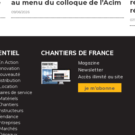
r
e
au menu du colloque de l’Acim
r
09/06/2026
07
ENTIEL
CHANTIERS DE FRANCE
En Action
Magazine
nnovation
Newsletter
ouveauté
Accès illimité au site
istribution
Location
je m’abonne
aires de service
Matériels
Chantiers
nstructeurs
Tendance
ntreprises
Marchés
Réseaux