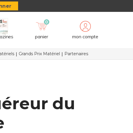
nner
0
azines
panier
mon compte
tériels
Grands Prix Matériel
Partenaires
éreur du
e