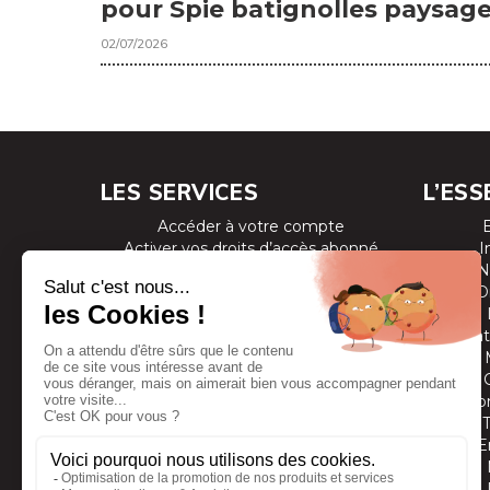
pour Spie batignolles paysag
02/07/2026
LES SERVICES
L’ESS
Accéder à votre compte
Activer vos droits d’accès abonné
I
Consulter les magazines
N
S’inscrire aux newsletters
D
Devenir annonceur
Se connecter à l’extranet annonceur
Prestat
Nous contacter
Co
E