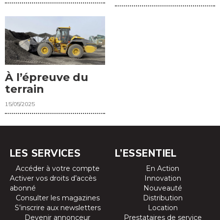
À l’épreuve du
terrain
15/05/2025
LES SERVICES
L’ESSENTIEL
Accéder à votre compte
En Action
Activer vos droits d’accès
Innovation
abonné
Nouveauté
Consulter les magazines
Distribution
S’inscrire aux newsletters
Location
Devenir annonceur
Prestataires de service