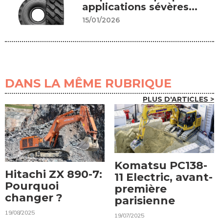
applications sévères...
15/01/2026
DANS LA MÊME RUBRIQUE
PLUS D'ARTICLES >
Komatsu PC138-
Hitachi ZX 890-7:
11 Electric, avant-
Pourquoi
première
changer ?
parisienne
19/08/2025
19/07/2025