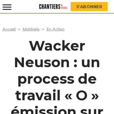
S’ABONNER
Accueil
Matériels
En Action
Wacker
Neuson : un
process de
travail « O »
émission sur