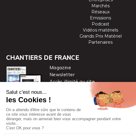
Marchés
Réseaux
Emissions
Podcast
Vidéos matériels
Grands Prix Matériel
Partenaires
CHANTIERS DE FRANCE
Magazine
Newsletter
Accès illimité au site
je m’abonne
Chantiers de France est une marque
du groupe PYC MÉDIA