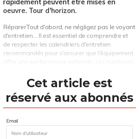
rapidement peuvent être mises en
oeuvre. Tour d'horizon.
RéparerTout d'abord, ne négligez pas le voyant
d'entretien… Il est essentiel de comprendre et
de respecter les calendriers d'entretien
recommandés pour s'assurer que l'équipement
offre une performance optimale. Les machines
mal entretenues utiliseront plus de carburant
pour la même quantité de travail qu'une
Cet article est
machine bien entretenue. La maintenance
réservé aux abonnés
préven...
Email