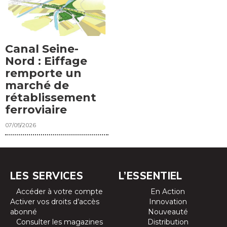
Canal Seine-
Nord : Eiffage
remporte un
marché de
rétablissement
ferroviaire
07/05/2026
LES SERVICES
L’ESSENTIEL
Accéder à votre compte
En Action
Activer vos droits d’accès
Innovation
abonné
Nouveauté
Consulter les magazines
Distribution