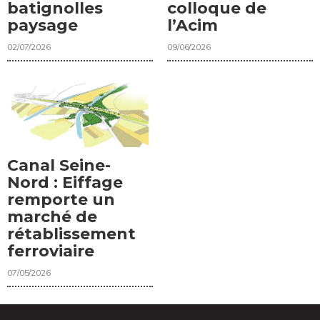
batignolles
colloque de
paysage
l’Acim
02/07/2026
09/06/2026
Canal Seine-
Nord : Eiffage
remporte un
marché de
rétablissement
ferroviaire
07/05/2026