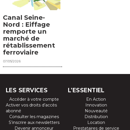
Canal Seine-
Nord : Eiffage
remporte un
marché de
rétablissement
ferroviaire
07/05/2026
LES SERVICES
L’ESSENTIEL
Accéder à votre compte
En Action
Activer vos droits d’accès
Innovation
abonné
Nouveauté
Consulter les magazines
Distribution
S’inscrire aux newsletters
Location
Devenir annonceur
Prestataires de service