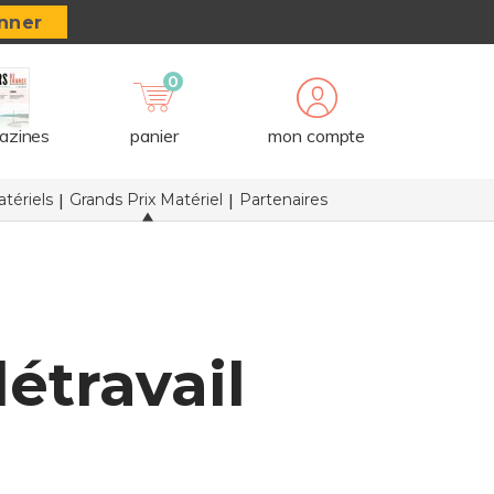
nner
0
azines
panier
mon compte
tériels
Grands Prix Matériel
Partenaires
étravail