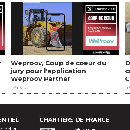
r
Weproov, Coup de coeur du
D
jury pour l'application
c
Weproov Partner
C
10/03/2026
10
ENTIEL
CHANTIERS DE FRANCE
En Action
Magazine