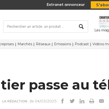
Extranet annonceur
S'abo
Les mag
reprises
Marchés
Réseaux
Emissions
Podcast
Vidéos ma
tier passe au tél
|le 04/03/2025
LA RÉDACTION