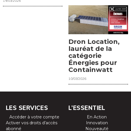
14/03/2026
Dron Location,
lauréat de la
catégorie
Énergies pour
Containwatt
10/03/2026
LES SERVICES
L’ESSENTIEL
Accéder à votre compte
En Action
Activer vos droits d’accès
Innovation
abonné
Nouveauté