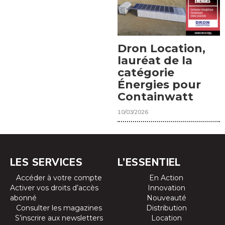
Dron Location,
lauréat de la
catégorie
Énergies pour
Containwatt
10/03/2026
LES SERVICES
L’ESSENTIEL
Accéder à votre compte
En Action
Activer vos droits d’accès
Innovation
abonné
Nouveauté
Consulter les magazines
Distribution
S’inscrire aux newsletters
Location