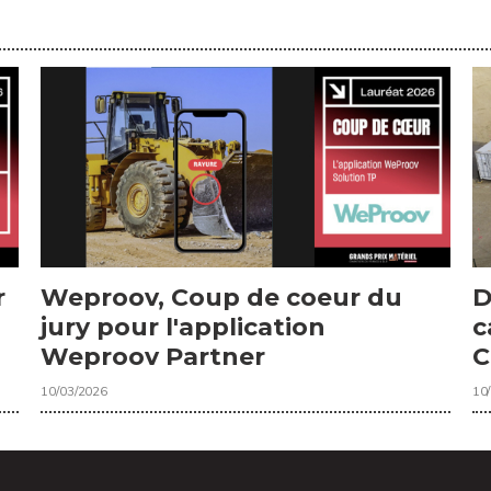
r
Weproov, Coup de coeur du
D
jury pour l'application
c
Weproov Partner
C
10/03/2026
10