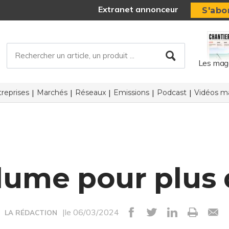
Extranet annonceur
S'abo
Les mag
reprises
Marchés
Réseaux
Emissions
Podcast
Vidéos ma
lume pour plus d
|le 06/03/2024
LA RÉDACTION