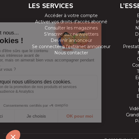
LES SERVICES
L’ESS
Accéder à votre compte
Activer vos droits d’accès abonné
I
Consulter les magazines
N
S’inscrire aux newsletters
D
Devenir annonceur
Se connecter à l’extranet annonceur
Prestat
Nous contacter
Co
E
Vidé
Grands
P