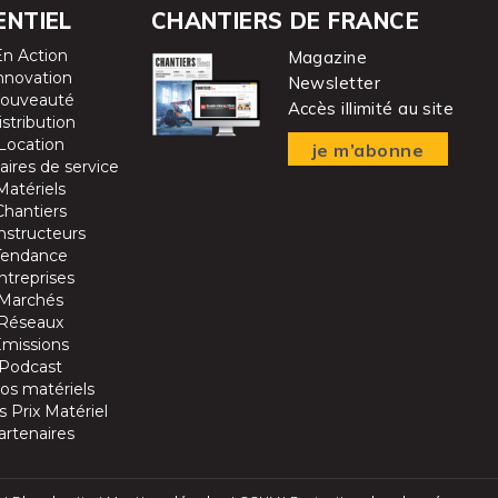
ENTIEL
CHANTIERS DE FRANCE
En Action
Magazine
nnovation
Newsletter
ouveauté
Accès illimité au site
istribution
Location
je m’abonne
aires de service
Matériels
Chantiers
nstructeurs
Tendance
ntreprises
Marchés
Réseaux
Emissions
Podcast
os matériels
 Prix Matériel
artenaires