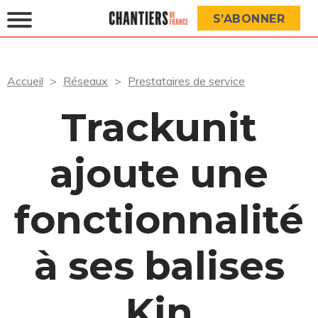
S’ABONNER
Accueil
Réseaux
Prestataires de service
Trackunit
ajoute une
fonctionnalité
à ses balises
Kin