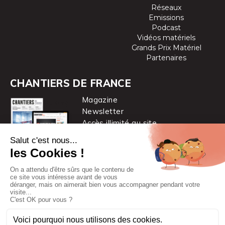
Réseaux
Emissions
Podcast
Vidéos matériels
Grands Prix Matériel
Partenaires
CHANTIERS DE FRANCE
Magazine
Newsletter
Accès illimité au site
je m’abonne
Chantiers de France est une marque
du groupe PYC MÉDIA