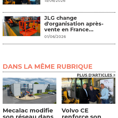
15/06/2026
JLG change
d'organisation après-
vente en France...
01/06/2026
DANS LA MÊME RUBRIQUE
PLUS D'ARTICLES >
Mecalac modifie
Volvo CE
son réseau dans
renforce son