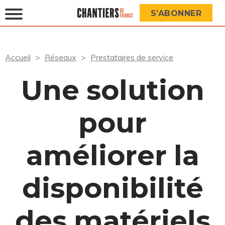
S’ABONNER
Accueil
Réseaux
Prestataires de service
Une solution
pour
améliorer la
disponibilité
des matériels