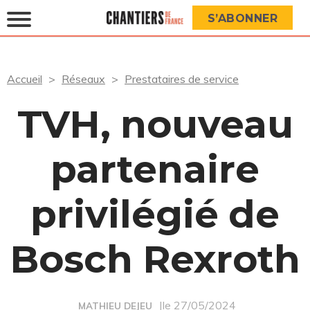
S’ABONNER
Accueil
Réseaux
Prestataires de service
TVH, nouveau
partenaire
privilégié de
Bosch Rexroth
|le 27/05/2024
MATHIEU DEJEU