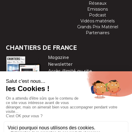
Réseaux
Emissions
Podcast
Vidéos matériels
Grands Prix Matériel
Partenaires
CHANTIERS DE FRANCE
Magazine
Newsletter
Accès illimité au site
je m’abonne
Chantiers de France est une marque
du groupe PYC MÉDIA