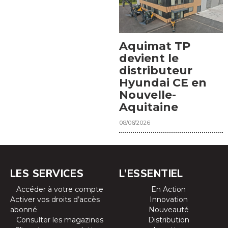
Aquimat TP
devient le
distributeur
Hyundai CE en
Nouvelle-
Aquitaine
08/06/2026
LES SERVICES
L’ESSENTIEL
Accéder à votre compte
En Action
Activer vos droits d’accès
Innovation
abonné
Nouveauté
Consulter les magazines
Distribution