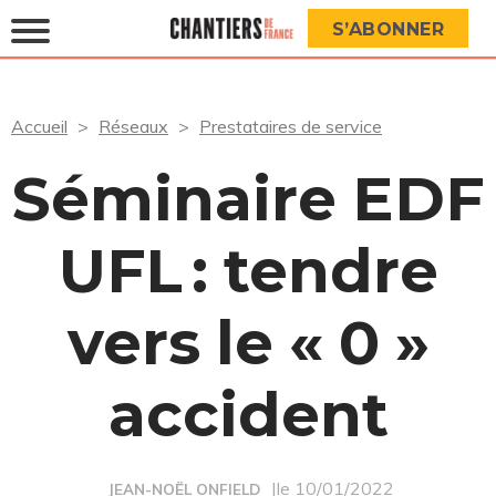
S’ABONNER
Accueil
Réseaux
Prestataires de service
Séminaire EDF
UFL : tendre
vers le « 0 »
accident
|le 10/01/2022
JEAN-NOËL ONFIELD