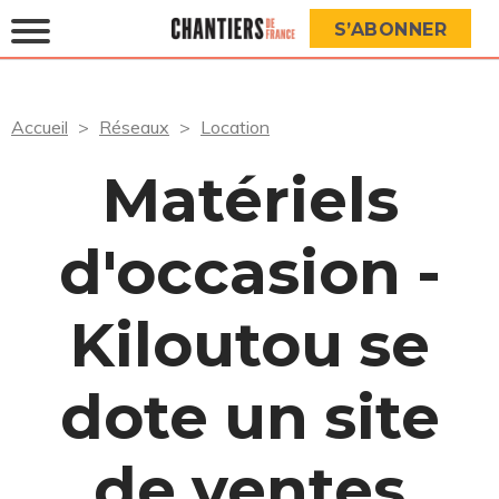
S’ABONNER
Accueil
Réseaux
Location
Matériels
d'occasion -
Kiloutou se
dote un site
de ventes