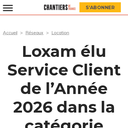
S’ABONNER
Accueil
Réseaux
Location
Loxam élu
Service Client
de l’Année
2026 dans la
catégorie