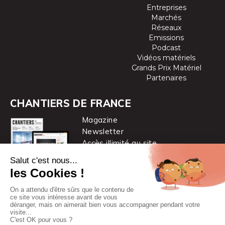
Entreprises
Marchés
Réseaux
Emissions
Podcast
Vidéos matériels
Grands Prix Matériel
Partenaires
CHANTIERS DE FRANCE
Magazine
Newsletter
Accès illimité au site
je m’abonne
Chantiers de France est une marque
du groupe PYC MÉDIA