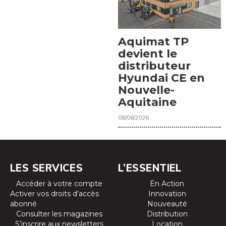
Aquimat TP
devient le
distributeur
Hyundai CE en
Nouvelle-
Aquitaine
08/06/2026
LES SERVICES
L’ESSENTIEL
Accéder à votre compte
En Action
Activer vos droits d’accès
Innovation
abonné
Nouveauté
Consulter les magazines
Distribution
S’inscrire aux newsletters
Location