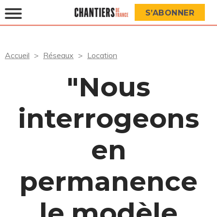
S’ABONNER
Accueil
Réseaux
Location
"Nous
interrogeons
en
permanence
le modèle