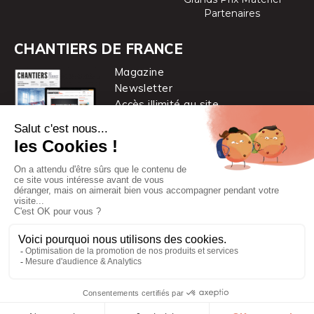
Partenaires
CHANTIERS DE FRANCE
Magazine
Newsletter
Accès illimité au site
je m’abonne
Chantiers de France est une marque
du groupe PYC MÉDIA
© 2026 PYC Média |
Plan du site
|
Mentions légales
|
CGUV
|