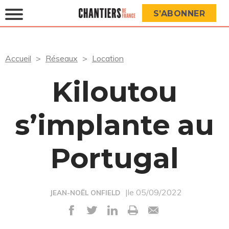
S’ABONNER
Accueil
Réseaux
Location
Kiloutou
s’implante au
Portugal
|le 05/09/2022
JEAN-NOËL ONFIELD