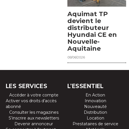
Aquimat TP
devient le
distributeur
Hyundai CE en
Nouvelle-
Aquitaine
08/06/2026
LES SERVICES
L’ESSENTIEL
Accéder à votre compte
En Action
Activer vos droits d’accès
Innovation
abonné
Nouveauté
Consulter les magazines
Distribution
S’inscrire aux newsletters
Location
Devenir annonceur
Prestataires de service