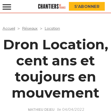
S’ABONNER
Accueil
Réseaux
Location
Dron Location,
cent ans et
toujours en
mouvement
|le 04/04/2022
MATHIEU DEJEU