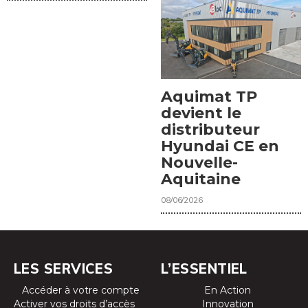
Aquimat TP
devient le
distributeur
Hyundai CE en
Nouvelle-
Aquitaine
08/06/2026
LES SERVICES
L’ESSENTIEL
Accéder à votre compte
En Action
Activer vos droits d’accès
Innovation