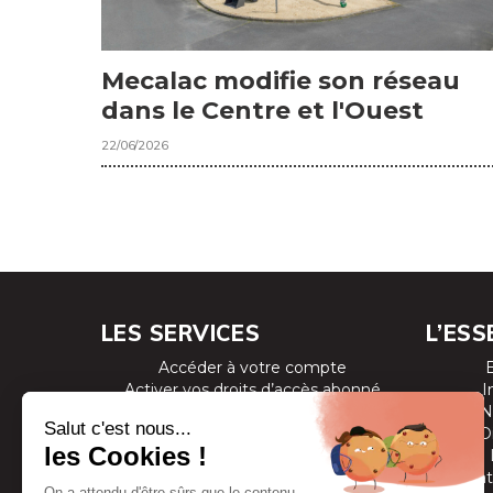
Mecalac modifie son réseau
dans le Centre et l'Ouest
22/06/2026
LES SERVICES
L’ESS
Accéder à votre compte
Activer vos droits d’accès abonné
I
Consulter les magazines
N
S’inscrire aux newsletters
D
Devenir annonceur
Se connecter à l’extranet annonceur
Prestat