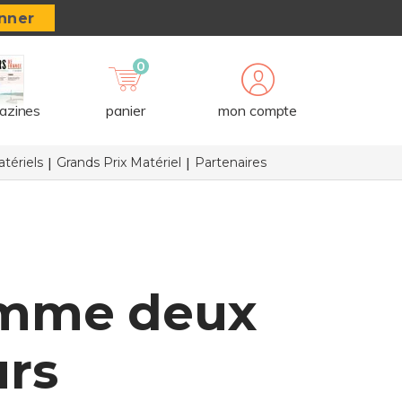
nner
0
azines
panier
mon compte
tériels
Grands Prix Matériel
Partenaires
omme deux
urs