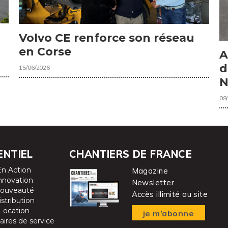
Volvo CE renforce son réseau
en Corse
A
d
15/06/2026
N
08
ENTIEL
CHANTIERS DE FRANCE
En Action
Magazine
nnovation
Newsletter
ouveauté
Accès illimité au site
istribution
Location
je m’abonne
aires de service