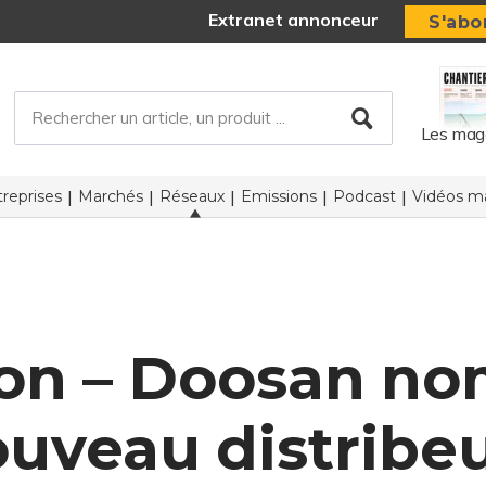
Extranet annonceur
S'abo
Les mag
reprises
Marchés
Réseaux
Emissions
Podcast
Vidéos ma
tion – Doosan n
uveau distribe