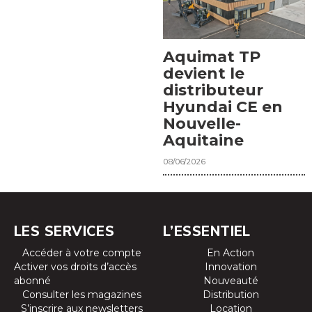
Aquimat TP
devient le
distributeur
Hyundai CE en
Nouvelle-
Aquitaine
08/06/2026
LES SERVICES
L’ESSENTIEL
Accéder à votre compte
En Action
Activer vos droits d’accès
Innovation
abonné
Nouveauté
Consulter les magazines
Distribution
S’inscrire aux newsletters
Location